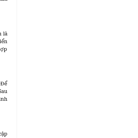
 là
iển
hợp
 Để
Sau
ình
cập