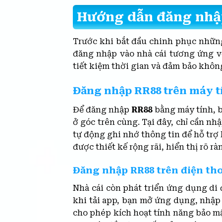
Hướng dẫn đăng nhập
Trước khi bắt đầu chinh phục những
đăng nhập vào nhà cái tương ứng v
tiết kiệm thời gian và đảm bảo khôn
Đăng nhập RR88 trên máy t
Để đăng nhập
RR88
bằng máy tính, b
ở góc trên cùng. Tại đây, chỉ cần nh
tự động ghi nhớ thông tin để hỗ trợ
được thiết kế rộng rãi, hiển thị rõ 
Đăng nhập
RR88
trên điện tho
Nhà cái còn phát triển ứng dụng di 
khi tải app, bạn mở ứng dụng, nhập
cho phép kích hoạt tính năng bảo mật