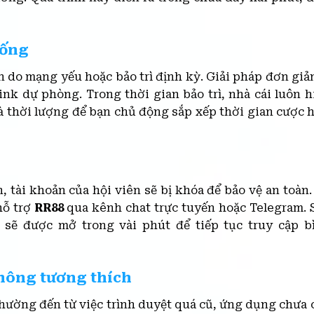
hống
n do mạng yếu hoặc bảo trì định kỳ. Giải pháp đơn giản
nk dự phòng. Trong thời gian bảo trì, nhà cái luôn h
à thời lượng để bạn chủ động sắp xếp thời gian cược 
, tài khoản của hội viên sẽ bị khóa để bảo vệ an toàn.
hỗ trợ
RR88
qua kênh chat trực tuyến hoặc Telegram. 
 sẽ được mở trong vài phút để tiếp tục truy cập b
không tương thích
hường đến từ việc trình duyệt quá cũ, ứng dụng chưa 