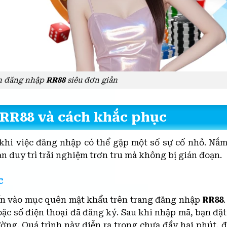
h đăng nhập
RR88
siêu đơn giản
 RR88 và cách khắc phục
khi việc đăng nhập có thể gặp một số sự cố nhỏ. Nắm
n duy trì trải nghiệm trơn tru mà không bị gián đoạn.
c
ấn vào mục quên mật khẩu trên trang đăng nhập
RR88
ặc số điện thoại đã đăng ký. Sau khi nhập mã, bạn đặt 
ờng. Quá trình này diễn ra trong chưa đầy hai phút, 