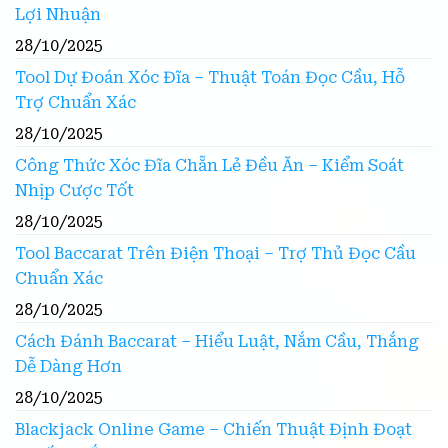
Lợi Nhuận
28/10/2025
Tool Dự Đoán Xóc Đĩa – Thuật Toán Đọc Cầu, Hỗ
Trợ Chuẩn Xác
28/10/2025
Công Thức Xóc Đĩa Chẵn Lẻ Đều Ăn – Kiểm Soát
Nhịp Cược Tốt
28/10/2025
Tool Baccarat Trên Điện Thoại – Trợ Thủ Đọc Cầu
Chuẩn Xác
28/10/2025
Cách Đánh Baccarat – Hiểu Luật, Nắm Cầu, Thắng
Dễ Dàng Hơn
28/10/2025
Blackjack Online Game – Chiến Thuật Định Đoạt