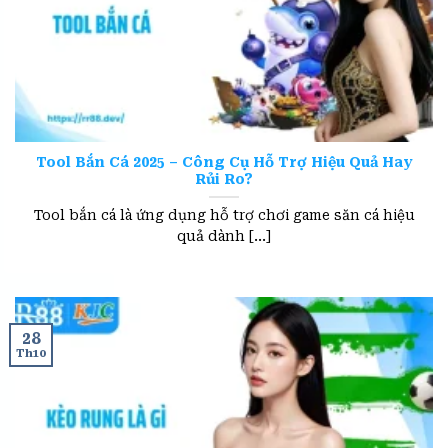
Tool Bắn Cá 2025 – Công Cụ Hỗ Trợ Hiệu Quả Hay
Rủi Ro?
Tool bắn cá là ứng dụng hỗ trợ chơi game săn cá hiệu
quả dành [...]
28
Th10