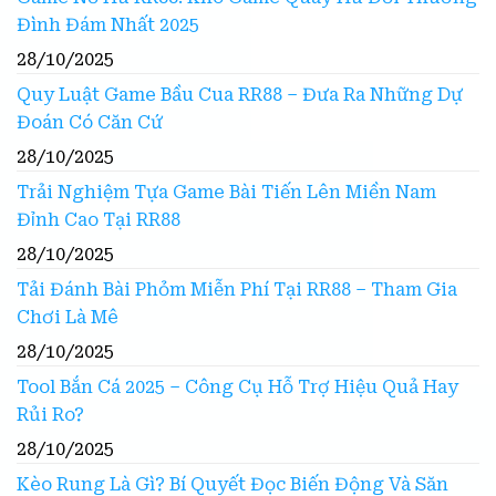
Đình Đám Nhất 2025
28/10/2025
Quy Luật Game Bầu Cua RR88 – Đưa Ra Những Dự
Đoán Có Căn Cứ
28/10/2025
Trải Nghiệm Tựa Game Bài Tiến Lên Miền Nam
Đỉnh Cao Tại RR88
28/10/2025
Tải Đánh Bài Phỏm Miễn Phí Tại RR88 – Tham Gia
Chơi Là Mê
28/10/2025
Tool Bắn Cá 2025 – Công Cụ Hỗ Trợ Hiệu Quả Hay
Rủi Ro?
28/10/2025
Kèo Rung Là Gì? Bí Quyết Đọc Biến Động Và Săn