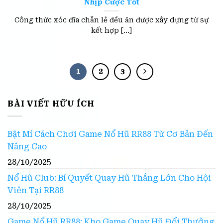
Nhịp Cược Tốt
Công thức xóc đĩa chẵn lẻ đều ăn được xây dựng từ sự
kết hợp [...]
1
2
3
BÀI VIẾT HỮU ÍCH
Bật Mí Cách Chơi Game Nổ Hũ RR88 Từ Cơ Bản Đến
Nâng Cao
28/10/2025
Nổ Hũ Club: Bí Quyết Quay Hũ Thắng Lớn Cho Hội
Viên Tại RR88
28/10/2025
Game Nổ Hũ RR88: Kho Game Quay Hũ Đổi Thưởng