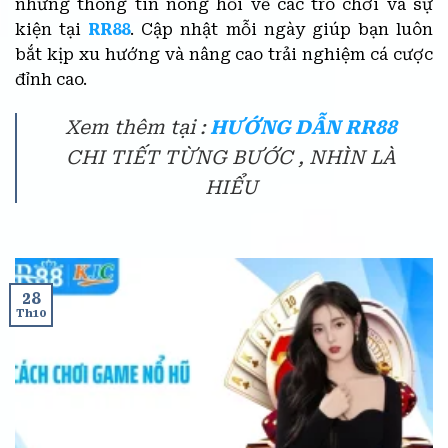
những thông tin nóng hổi về các trò chơi và sự
kiện tại
RR88
. Cập nhật mỗi ngày giúp bạn luôn
bắt kịp xu hướng và nâng cao trải nghiệm cá cược
đỉnh cao.
Xem thêm tại :
HƯỚNG DẪN RR88
CHI TIẾT TỪNG BƯỚC , NHÌN LÀ
HIỂU
28
Th10