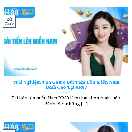
28
Th10
Trải Nghiệm Tựa Game Bài Tiến Lên Miền Nam
Đỉnh Cao Tại RR88
Bài tiến lên miền Nam RR88 là sự lựa chọn hoàn hảo
dành cho những [...]