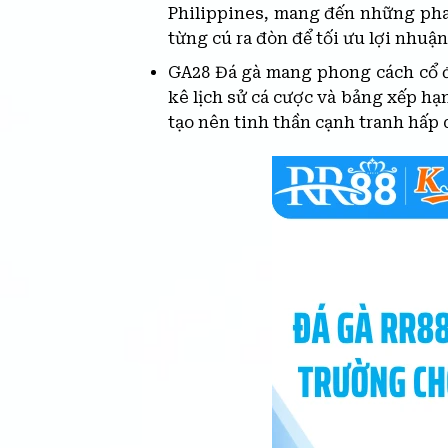
Philippines, mang đến những pha 
từng cú ra đòn để tối ưu lợi nhuận
GA28 Đá gà mang phong cách cổ đ
kê lịch sử cá cược và bảng xếp h
tạo nên tinh thần cạnh tranh hấp 