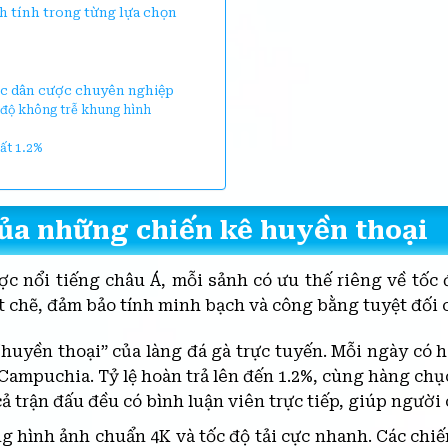
ch tính trong từng lựa chọn
ục dân cược chuyên nghiệp
 độ không trễ khung hình
ất 1.2%
của những chiến kê huyền thoại
c nổi tiếng châu Á, mỗi sảnh có ưu thế riêng về tốc đ
chẽ, đảm bảo tính minh bạch và công bằng tuyệt đối c
“huyền thoại” của làng đá gà trực tuyến. Mỗi ngày có 
 Campuchia. Tỷ lệ hoàn trả lên đến 1.2%, cùng hàng chụ
ả trận đấu đều có bình luận viên trực tiếp, giúp người
g hình ảnh chuẩn 4K và tốc độ tải cực nhanh. Các chiế