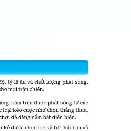
ộ, tỷ lệ ăn và chất lượng phát sóng.
ho mọi trận chiến.
hàng trăm trận được phát sóng từ các
c loại kèo cược như chọn thắng thua,
 chơi dễ dàng nắm bắt diễn biến.
n kê được chọn lọc kỹ từ Thái Lan và