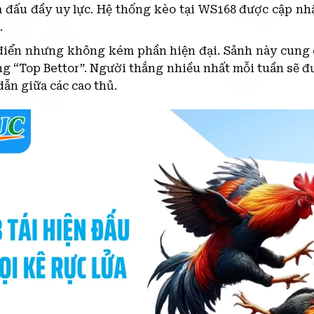
đấu đầy uy lực. Hệ thống kèo tại WS168 được cập nhật
.
iển nhưng không kém phần hiện đại. Sảnh này cung cấ
ạng “Top Bettor”. Người thắng nhiều nhất mỗi tuần sẽ
dẫn giữa các cao thủ.