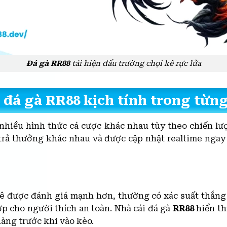
Đá gà RR88
tái hiện đấu trường chọi kê rực lửa
c đá gà RR88 kịch tính trong từn
nhiều hình thức cá cược khác nhau tùy theo chiến lượ
 trả thưởng khác nhau và được cập nhật realtime ngay 
ê được đánh giá mạnh hơn, thường có xác suất thắng 
p cho người thích an toàn. Nhà cái đá gà
RR88
hiển thị
dàng trước khi vào kèo.