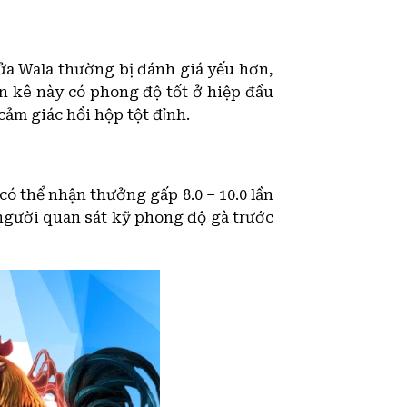
ửa Wala thường bị đánh giá yếu hơn,
n kê này có phong độ tốt ở hiệp đầu
cảm giác hồi hộp tột đỉnh.
ó thể nhận thưởng gấp 8.0 – 10.0 lần
 người quan sát kỹ phong độ gà trước