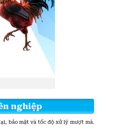
ên nghiệp
ại, bảo mật và tốc độ xử lý mượt mà.