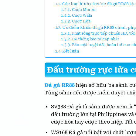
Các loại hình cá cược đá gà RR88 kị
Cược Meron
Cược Wala
Cược Hòa
Ưu điểm khiến đá gà RR88 chinh ph
Phát sóng trực tiếp chuẩn HD, tốc
Hệ thống kèo tự cập nhật
Bảo mật tuyệt đối, hoàn trả cao nh
Kết luận
Đấu trường rực lửa 
Đá gà RR88
hiện sở hữu ba sảnh cượ
Từng sảnh đều được kiểm duyệt chặt 
SV388 Đá gà là sảnh được xem là 
đấu trường lớn tại Philippines và
cược hòa hay cược theo hiệp. Tất c
WS168 Đá gà nổi bật với chất lượn